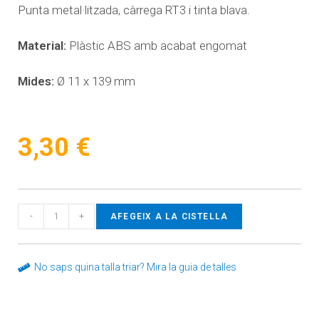
Punta metal·litzada, càrrega RT3 i tinta blava.
Material:
Plàstic ABS amb acabat engomat
Mides:
Ø 11 x 139 mm
3,30
€
-
+
AFEGEIX A LA CISTELLA
No saps quina talla triar? Mira la guia de talles