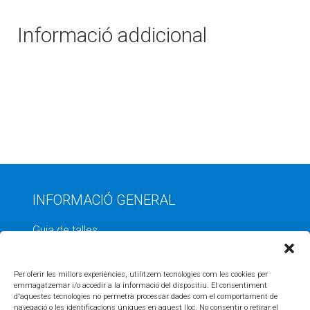
Informació addicional
INFORMACIÓ GENERAL
Guia de talles
Punts de lliurament
Compromís ecològic
Per oferir les millors experiències, utilitzem tecnologies com les cookies per
emmagatzemar i/o accedir a la informació del dispositiu. El consentiment
Compromís social
d'aquestes tecnologies no permetrà processar dades com el comportament de
Contacta
navegació o les identificacions úniques en aquest lloc. No consentir o retirar el