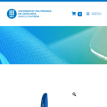
MENÚ
0