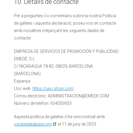
10. Detalls de contacte
Per a preguntes i/o comentaris sobre la nostra Política
de galetes i aquesta declaració, poseu-vos en contacte
amb nosaltres mitjançant les següents dades de
contacte:
EMPRESA DE SERVICIOS DE PROMOCIÓN Y PUBLICIDAD
EMEDÉ, S.L
C/ NICARAGUA 78-82, 08029, BARCELONA
(BARCELONA)
Espanya
Lloc web:
https://upc-shop.com
Correu electrònic:
ADMINISTRACION@
EMEDE.COM
Número de telèfon: 934050933
Aquesta política de galetes s'ha sincronitzat amb
cookiedatabase.org
el 11 de juny de 2023.