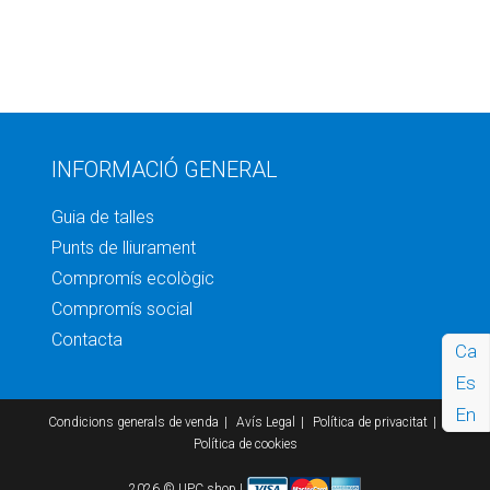
INFORMACIÓ GENERAL
Guia de talles
Punts de lliurament
Compromís ecològic
Compromís social
Contacta
Ca
Es
En
Condicions generals de venda
Avís Legal
Política de privacitat
Política de cookies
2026 © UPC shop |