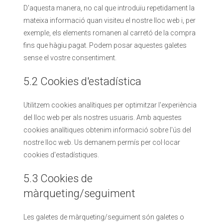
D'aquesta manera, no cal que introduïu repetidament la
mateixa informació quan visiteu el nostre lloc web i, per
exemple, els elements romanen al carretó de la compra
fins que hàgiu pagat. Podem posar aquestes galetes
sense el vostre consentiment.
5.2 Cookies d'estadística
Utilitzem cookies analítiques per optimitzar l'experiència
del lloc web per als nostres usuaris. Amb aquestes
cookies analítiques obtenim informació sobre l'ús del
nostre lloc web. Us demanem permís per col·locar
cookies d'estadístiques.
5.3 Cookies de
màrqueting/seguiment
Les galetes de màrqueting/seguiment són galetes o