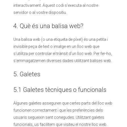
interactivament. Aquest codi s'executa al nostre
servidor o al vostre dispositiu.
4. Què és una balisa web?
Una balisa web (o una etiqueta de píxel) és una petita i
invisible peça de text o imatge en un lloc web que
s'utilitza per controlar el trànsit d'un lloc web. Per fer-ho,
s'emmagatzemen diverses dades utilitzant balises web.
5. Galetes
5.1 Galetes tècniques o funcionals
Algunes galetes asseguren que certes parts del lloc web
funcionen correctament i que les preferències dels
usuaris segueixin sent conegudes. Utilitzant galetes
funcionals, us facilitem que visiteu el nostre lloc web.