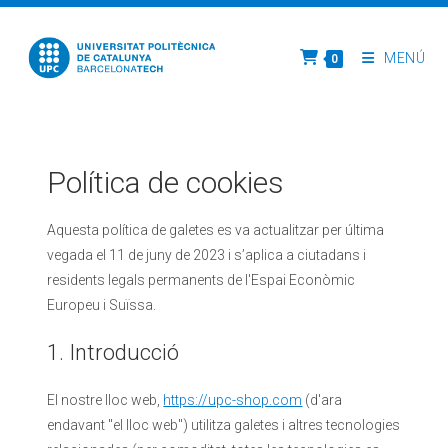
MENÚ
0
Política de
cookies
Aquesta política de galetes es va actualitzar per última
vegada el 11 de juny de 2023 i s’aplica a ciutadans i
residents legals permanents de l'Espai Econòmic
Europeu i Suïssa.
1. Introducció
El nostre lloc web,
https://upc-shop.com
(d'ara
endavant "el lloc web") utilitza galetes i altres tecnologies